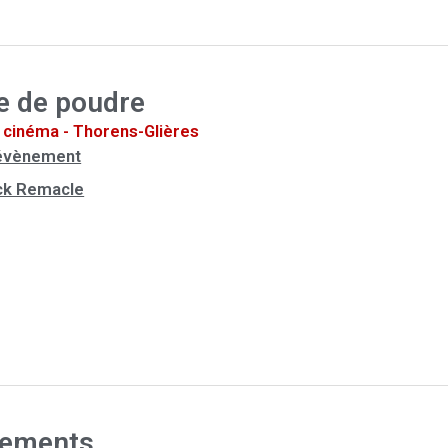
e de poudre
cinéma - Thorens-Glières
l'évènement
ck Remacle
vements