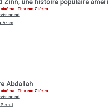
 Zinn, une histoire populaire amér
cinéma - Thorens-Glières
l'évènement
er Azam
ire Abdallah
cinéma - Thorens-Glières
l'évènement
s Perret