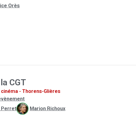
ice Orès
 la CGT
cinéma - Thorens-Glières
l'évènement
s Perret
Marion Richoux