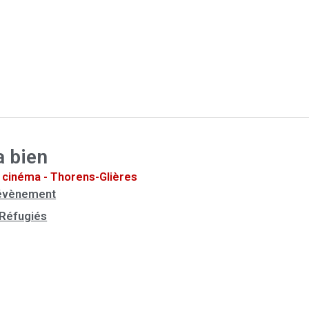
a bien
cinéma - Thorens-Glières
l'évènement
Réfugiés