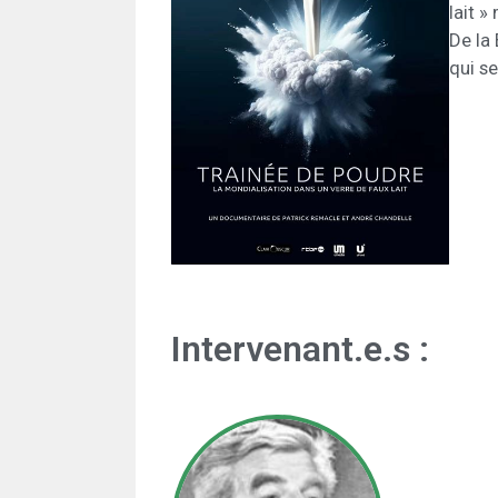
lait »
De la 
qui s
Intervenant.e.s :