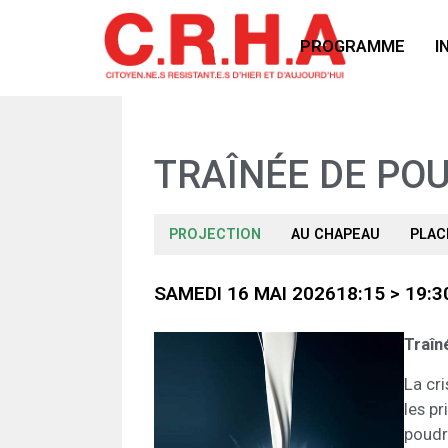
PROGRAMME
I
TRAÎNÉE DE PO
PROJECTION
AU CHAPEAU
PLAC
SAMEDI 16 MAI 2026
18:15 > 19:3
Traîn
La cri
les pr
poudre