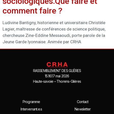
sociologiques.Que faire et
comment faire ?
Ludivine Bantigny, historienne et universitaire.Christèle
Lagier, maîtresse de conférences de science politique,
chercheuse.Zine-Eddine Messaoudi, porte parole de la
Jeune Garde lyonnaise. Animée par CRHA
RASSEMBLEMENT DES GLIÈRES
15.16.17 mai 2026
Haute-savoie – Thorens-Glières
Programme
Contact
Intervenant.e.s
Newsletter