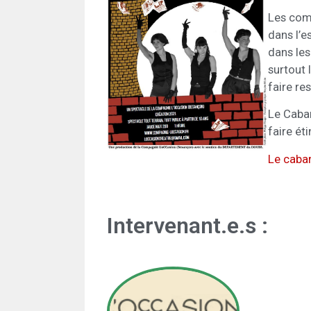
Les comé
dans l’e
dans les
surtout 
faire re
Le Cabar
faire éti
Le cabar
Intervenant.e.s :