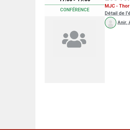
MJC - Thor
CONFÉRENCE
Détail de 
Anir,