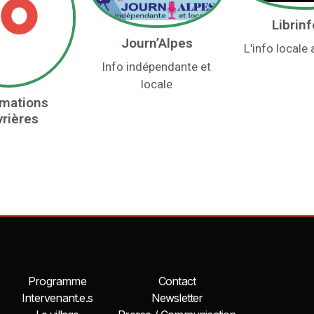
Librin
Journ’Alpes
L'info locale 
Info indépendante et
locale
rmations
rières
Programme
Contact
Intervenant.e.s
Newsletter