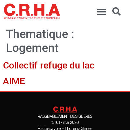
Thematique :
Logement
Collectif refuge du lac
AIME
RASSEMBLEMENT DES GLIÈRES
15.16.17 mai 2026
Haute-savoie – Thorens-Glières