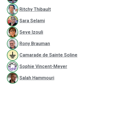
Ritchy Thibault
Sara Selami
Seve Izouli
Rony Brauman
Camarade de Sainte Soline
Sophie Vincent-Meyer
Salah Hammouri