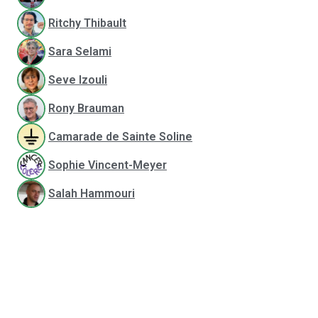
Ritchy Thibault
Sara Selami
Seve Izouli
Rony Brauman
Camarade de Sainte Soline
Sophie Vincent-Meyer
Salah Hammouri